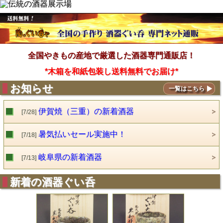
全国やきもの産地で厳選した酒器専門通販店
！
*木箱を和紙包装し送料無料でお届け*
お知らせ
一覧はこちら
伊賀焼（三重）の新着酒器
[7/28]
暑気払いセール実施中！
[7/18]
岐阜県の新着酒器
[7/13]
新着の酒器ぐい呑