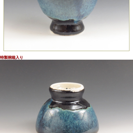
厚みある素地に特徴の海鼠柚を掛けた手作りの上質感ある撥
高台のぐい呑
特製桐箱入り