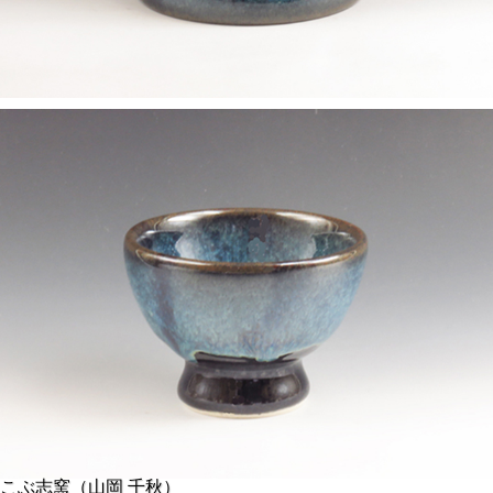
こぶ志窯（山岡 千秋）