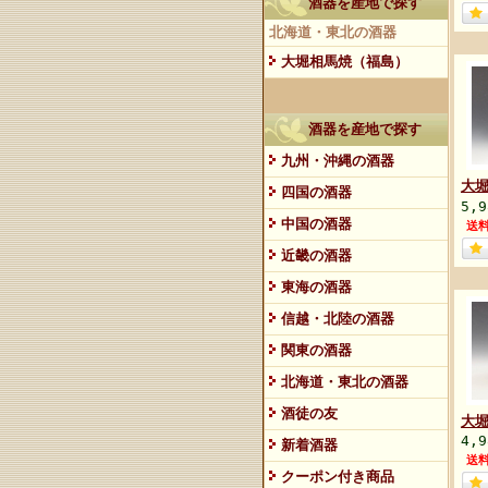
酒器を産地で探す
北海道・東北の酒器
大堀相馬焼（福島）
酒器を産地で探す
九州・沖縄の酒器
大
四国の酒器
5,
中国の酒器
送
近畿の酒器
東海の酒器
信越・北陸の酒器
関東の酒器
北海道・東北の酒器
酒徒の友
大
4,
新着酒器
送
クーポン付き商品