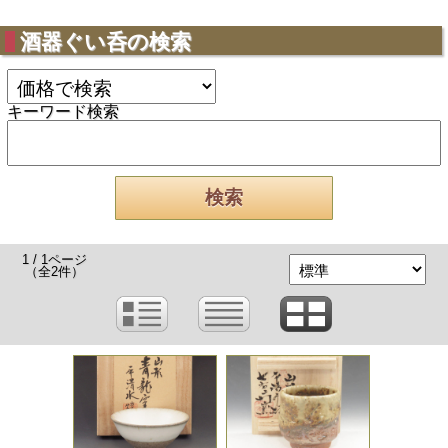
酒器ぐい呑の検索
キーワード検索
1 / 1ページ
（全2件）