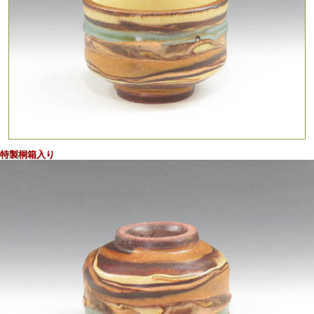
スリップ技法の多彩な泥漿模様が温かく新規性ある景色を創
るぐい呑！
特製桐箱入り