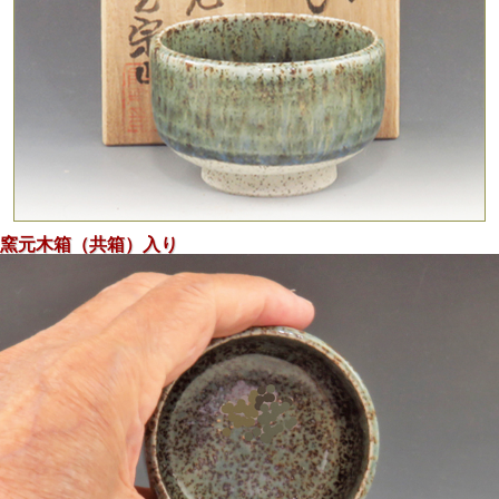
土の鉄分と緑釉が創る景色が温か味を醸し出す民芸調のぐい
呑
窯元木箱（共箱）入り