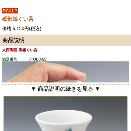
PICK UP
砥部焼ぐい呑
価格:6,150円(税込)
商品説明
大西陶芸 酒器ぐい呑
酒器番号 ： 7TOB0027
▼ 商品説明の続きを見る ▼