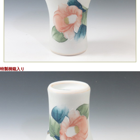
写実的な椿文で装飾したマット調端反り形の白磁器ぐい呑！
特製桐箱入り