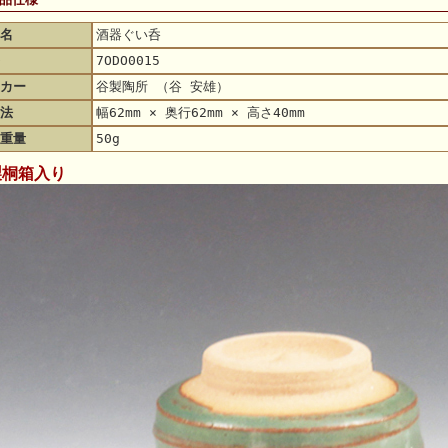
名
酒器ぐい呑
7ODO0015
カー
谷製陶所 （谷 安雄）
法
幅62mm × 奥行62mm × 高さ40mm
重量
50g
製桐箱入り