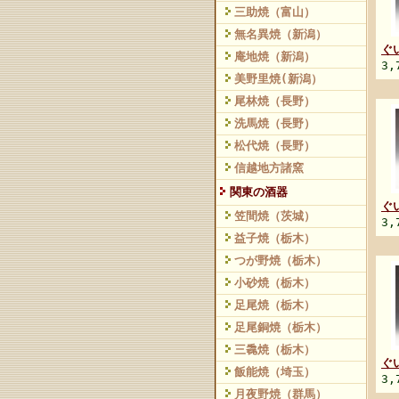
三助焼（富山）
無名異焼（新潟）
ぐ
庵地焼（新潟）
3,
美野里焼(新潟）
尾林焼（長野）
洗馬焼（長野）
松代焼（長野）
信越地方諸窯
関東の酒器
ぐ
笠間焼（茨城）
3,
益子焼（栃木）
つが野焼（栃木）
小砂焼（栃木）
足尾焼（栃木）
足尾銅焼（栃木）
三毳焼（栃木）
ぐ
飯能焼（埼玉）
3,
月夜野焼（群馬）