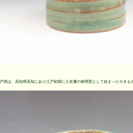
尾戸焼は、高知県高知にあり江戸初期に土佐藩の御用窯として始まったやきも