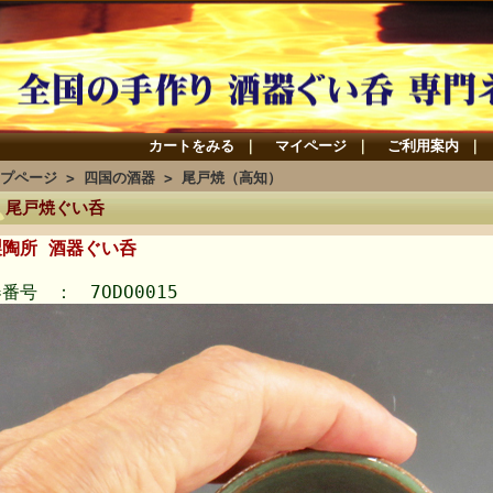
カートをみる
｜
マイページ
｜
ご利用案内
｜
プページ
>
四国の酒器
>
尾戸焼（高知）
尾戸焼ぐい呑
製陶所 酒器ぐい呑
番号 ： 7ODO0015