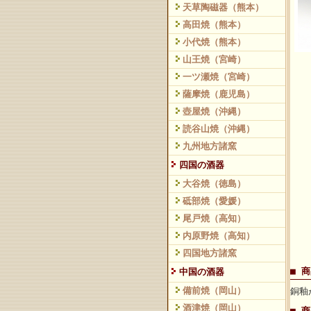
天草陶磁器（熊本）
高田焼（熊本）
小代焼（熊本）
山王焼（宮崎）
一ツ瀬焼（宮崎）
薩摩焼（鹿児島）
壺屋焼（沖縄）
読谷山焼（沖縄）
九州地方諸窯
四国の酒器
大谷焼（徳島）
砥部焼（愛媛）
尾戸焼（高知）
内原野焼（高知）
四国地方諸窯
■ 
中国の酒器
備前焼（岡山）
銅釉
酒津焼（岡山）
■ 