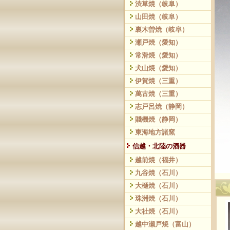
渋草焼（岐阜）
山田焼（岐阜）
裏木曽焼（岐阜）
瀬戸焼（愛知）
常滑焼（愛知）
犬山焼（愛知）
伊賀焼（三重）
萬古焼（三重）
志戸呂焼（静岡）
賤機焼（静岡）
東海地方諸窯
信越・北陸の酒器
越前焼（福井）
九谷焼（石川）
大樋焼（石川）
珠洲焼（石川）
大社焼（石川）
越中瀬戸焼（富山）