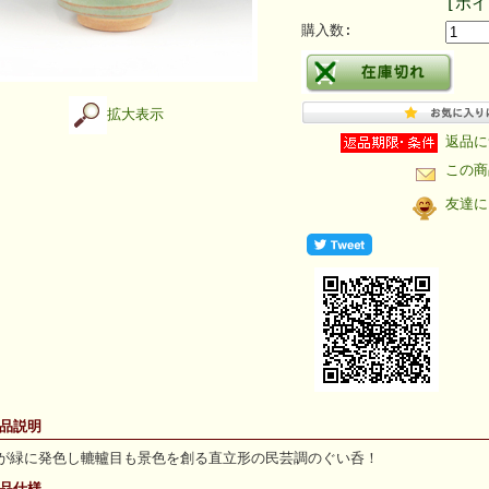
[ポイ
購入数:
拡大表示
返品に
この商
友達に
商品説明
が緑に発色し轆轤目も景色を創る直立形の民芸調のぐい呑！
商品仕様