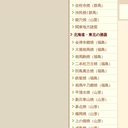
自性寺焼（群馬）
渋民焼(群馬）
能穴焼（山梨）
関東地方諸窯
北海道・東北の酒器
会津本郷焼（福島）
大堀相馬焼（福島）
相馬駒焼（福島）
二本松万古焼（福島）
田島萬古焼（福島）
鉄瓷焼（福島）
相馬中乃郷焼（福島）
平清水焼（山形）
新庄東山焼（山形）
碁点焼（山形）
楯岡焼（山形）
上の畑焼（山形）