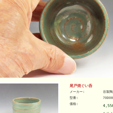
尾戸焼ぐい呑
メーカー:
谷製陶
型番:
7ODO0
価格:
4,5