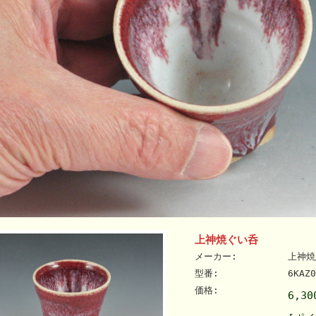
上神焼ぐい呑
メーカー:
上神焼
型番:
6KAZ0
価格:
6,3