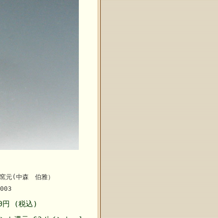
窯元(中森 伯雅）
003
00円 (税込)