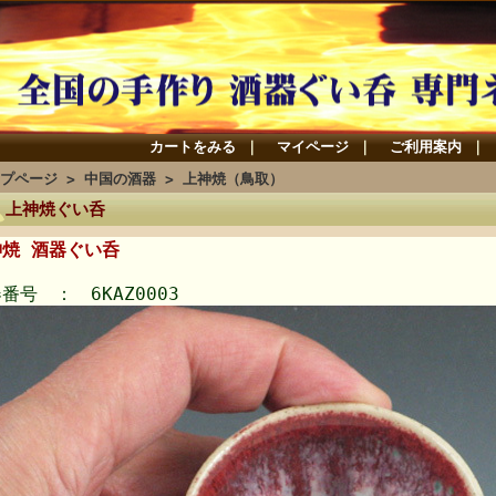
カートをみる
｜
マイページ
｜
ご利用案内
｜
プページ
>
中国の酒器
>
上神焼（鳥取）
上神焼ぐい呑
神焼 酒器ぐい呑
番号 ： 6KAZ0003