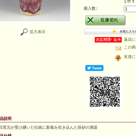
[ポイ
購入数:
拡大表示
返品に
この商
友達に
商品説明
目窯元が受け継いだ伝統に新風を吹き込んだ辰砂の酒器
商品仕様