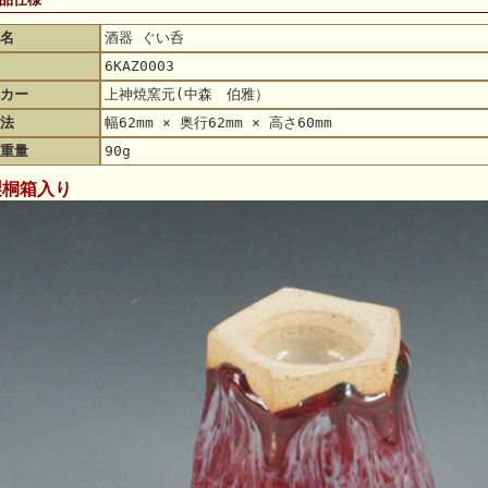
名
酒器 ぐい呑
6KAZ0003
カー
上神焼窯元(中森 伯雅）
法
幅62mm × 奥行62mm × 高さ60mm
重量
90g
製桐箱入り