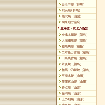
自性寺焼（群馬）
渋民焼(群馬）
能穴焼（山梨）
関東地方諸窯
北海道・東北の酒器
会津本郷焼（福島）
大堀相馬焼（福島）
相馬駒焼（福島）
二本松万古焼（福島）
田島萬古焼（福島）
鉄瓷焼（福島）
相馬中乃郷焼（福島）
平清水焼（山形）
新庄東山焼（山形）
碁点焼（山形）
楯岡焼（山形）
上の畑焼（山形）