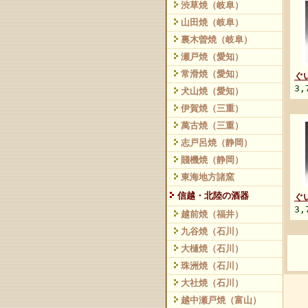
渋草焼（岐阜）
山田焼（岐阜）
裏木曽焼（岐阜）
瀬戸焼（愛知）
常滑焼（愛知）
ぐ
3,
犬山焼（愛知）
伊賀焼（三重）
萬古焼（三重）
志戸呂焼（静岡）
賤機焼（静岡）
東海地方諸窯
信越・北陸の酒器
ぐ
3,
越前焼（福井）
九谷焼（石川）
大樋焼（石川）
珠洲焼（石川）
大社焼（石川）
越中瀬戸焼（富山）