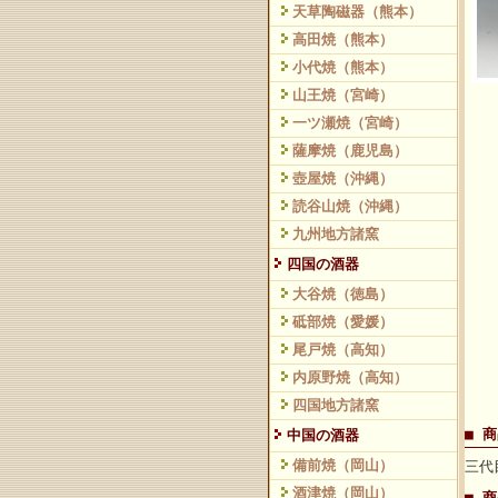
天草陶磁器（熊本）
高田焼（熊本）
小代焼（熊本）
山王焼（宮崎）
一ツ瀬焼（宮崎）
薩摩焼（鹿児島）
壺屋焼（沖縄）
読谷山焼（沖縄）
九州地方諸窯
四国の酒器
大谷焼（徳島）
砥部焼（愛媛）
尾戸焼（高知）
内原野焼（高知）
四国地方諸窯
■ 
中国の酒器
備前焼（岡山）
三代
酒津焼（岡山）
■ 