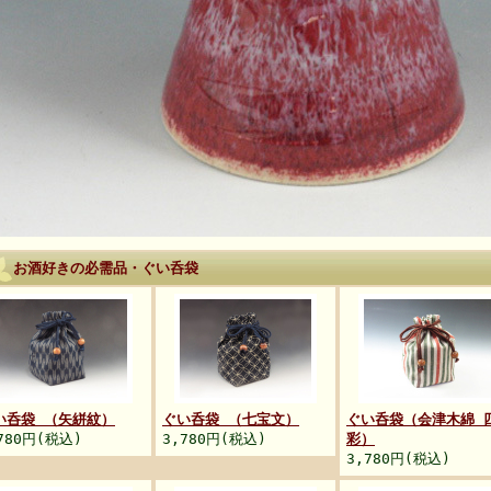
お酒好きの必需品・ぐい呑袋
い呑袋 （矢絣紋）
ぐい呑袋 （七宝文）
ぐい呑袋（会津木綿 
780円(税込)
3,780円(税込)
彩）
3,780円(税込)