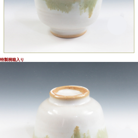
貴重なモリブデン鉱の流れる鶯色の釉薬が美しい景色を創る
ぐい呑！
特製桐箱入り