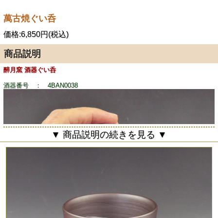
萬古焼ぐい呑
価格:6,850円(税込)
商品説明
醉月窯 酒器ぐい呑
酒器番号 ： 4BAN0038
▼ 商品説明の続きを見る ▼